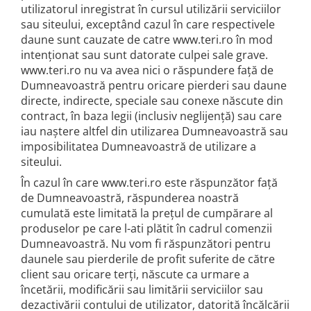
utilizatorul inregistrat în cursul utilizării serviciilor
sau site­ului, exceptând cazul în care respectivele
daune sunt cauzate de catre www.teri.ro în mod
intenționat sau sunt datorate culpei sale grave.
www.teri.ro nu va avea nici o răspundere față de
Dumneavoastră pentru oricare pierderi sau daune
directe, indirecte, speciale sau conexe născute din
contract, în baza legii (inclusiv neglijență) sau care
iau naștere altfel din utilizarea Dumneavoastră sau
imposibilitatea Dumneavoastră de utilizare a
siteului.
În cazul în care www.teri.ro este răspunzător față
de Dumneavoastră, răspunderea noastră
cumulată este limitată la prețul de cumpărare al
produselor pe care l-ati plătit în cadrul comenzii
Dumneavoastră. Nu vom fi răspunzători pentru
daunele sau pierderile de profit suferite de către
client sau oricare terți, născute ca urmare a
încetării, modificării sau limitării serviciilor sau
dezactivării contului de utilizator, datorită încălcării