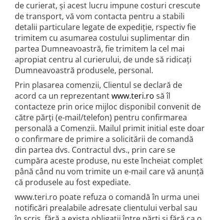
de curierat, și acest lucru impune costuri crescute
de transport, vă vom contacta pentru a stabili
detalii particulare legate de expediție, rspectiv fie
trimitem cu asumarea costului suplimentar din
partea Dumneavoastră, fie trimitem la cel mai
apropiat centru al curierului, de unde să ridicați
Dumneavoastră produsele, personal.
Prin plasarea comenzii, Clientul se declară de
acord ca un reprezentant
www.teri.ro
să îl
contacteze prin orice mijloc disponibil convenit de
către părți (e-mail/telefon) pentru confirmarea
personală a Comenzii. Mailul primit initial este doar
o confirmare de primire a solicitării de comandă
din partea dvs. Contractul dvs., prin care se
cumpăra aceste produse, nu este încheiat complet
până când nu vom trimite un e-mail care vă anunță
că produsele au fost expediate.
www.teri.ro poate refuza o comandă în urma unei
notificări prealabile adresate clientului verbal sau
în scris, fără a exista obligații între părți și fără ca o