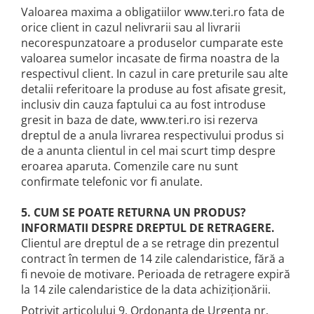
Valoarea maxima a obligatiilor www.teri.ro fata de
orice client in cazul nelivrarii sau al livrarii
necorespunzatoare a produselor cumparate este
valoarea sumelor incasate de firma noastra de la
respectivul client. In cazul in care preturile sau alte
detalii referitoare la produse au fost afisate gresit,
inclusiv din cauza faptului ca au fost introduse
gresit in baza de date, www.teri.ro isi rezerva
dreptul de a anula livrarea respectivului produs si
de a anunta clientul in cel mai scurt timp despre
eroarea aparuta. Comenzile care nu sunt
confirmate telefonic vor fi anulate.
5. CUM SE POATE RETURNA UN PRODUS?
INFORMATII DESPRE DREPTUL DE RETRAGERE.
Clientul are dreptul de a se retrage din prezentul
contract în termen de 14 zile calendaristice, fără a
fi nevoie de motivare. Perioada de retragere expiră
la 14 zile calendaristice de la data achiziționării.
Potrivit articolului 9, Ordonanta de Urgenta nr.