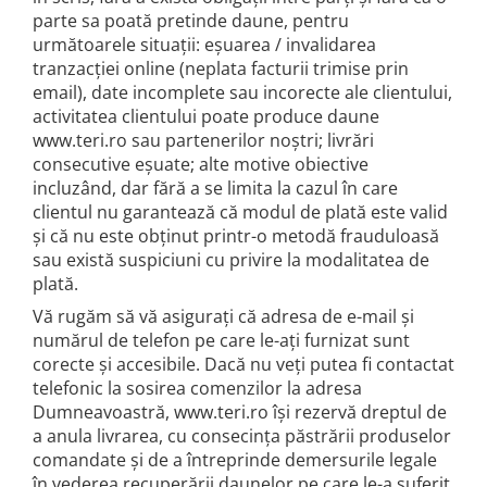
parte sa poată pretinde daune, pentru
următoarele situații: eșuarea / invalidarea
tranzacției online (neplata facturii trimise prin
email), date incomplete sau incorecte ale clientului,
activitatea clientului poate produce daune
www.teri.ro sau partenerilor noștri; livrări
consecutive eșuate; alte motive obiective
incluzând, dar fără a se limita la cazul în care
clientul nu garantează că modul de plată este valid
și că nu este obținut printr-o metodă frauduloasă
sau există suspiciuni cu privire la modalitatea de
plată.
Vă rugăm să vă asigurați că adresa de e-mail și
numărul de telefon pe care le-ați furnizat sunt
corecte și accesibile. Dacă nu veți putea fi contactat
telefonic la sosirea comenzilor la adresa
Dumneavoastră, www.teri.ro își rezervă dreptul de
a anula livrarea, cu consecința păstrării produselor
comandate și de a întreprinde demersurile legale
în vederea recuperării daunelor pe care le-a suferit.