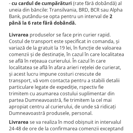
-
cu cardul de cumpărături
(rate fără dobândă) al
uneia din băncile: Transilvania, BRD, BCR sau Alpha
Bank, putându-se opta pentru un interval de
2
până la 6 rate fără dobândă.
Livrarea
produselor se face prin curier rapid.
Costul de transport este specificat in comanda, și
variază de la gratuit la 19 lei, în funcție de valoarea
comenzii și de destinație, în cazul în care localitatea
se află în rețeaua curierului. În cazul în care
localitatea se află în afara arieri rețelei de curierat,
și acest lucru impune costuri crescute de
transport, vă vom contacta pentru a stabili detalii
particulare legate de expediție, rspectiv fie
trimitem cu asumarea costului suplimentar din
partea Dumneavoastră, fie trimitem la cel mai
apropiat centru al curierului, de unde să ridicați
Dumneavoastră produsele, personal.
Livrarea
se va realiza în mod obișnuit in intervalul
24-48 de ore de la confirmarea comenzii exceptand