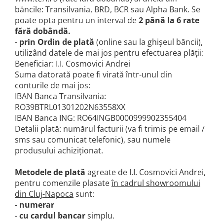
băncile: Transilvania, BRD, BCR sau Alpha Bank. Se
poate opta pentru un interval de
2 până la 6 rate
fără dobândă.
-
prin Ordin de plată
(online sau la ghișeul băncii),
utilizând datele de mai jos pentru efectuarea plății:
Beneficiar: I.I. Cosmovici Andrei
Suma datorată poate fi virată într-unul din
conturile de mai jos:
IBAN Banca Transilvania:
RO39BTRL01301202N63558XX
IBAN Banca ING: RO64INGB0000999902355404
Detalii plată: numărul facturii (va fi trimis pe email /
sms sau comunicat telefonic), sau numele
produsului achiziționat.
Metodele de plată
agreate de I.I. Cosmovici Andrei,
pentru comenzile plasate
în cadrul showroomului
din Cluj-Napoca
sunt:
-
numerar
-
cu cardul bancar
simplu.