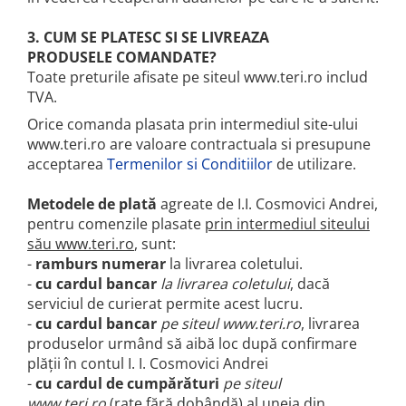
3. CUM SE PLATESC SI SE LIVREAZA
PRODUSELE COMANDATE?
Toate preturile afisate pe siteul www.teri.ro includ
TVA.
Orice comanda plasata prin intermediul site-ului
www.teri.ro are valoare contractuala si presupune
acceptarea
Termenilor si Conditiilor
de utilizare.
Metodele de plată
agreate de I.I. Cosmovici Andrei,
pentru comenzile plasate
prin intermediul siteului
său www.teri.ro
, sunt:
-
ramburs numerar
la livrarea coletului.
-
cu cardul bancar
la livrarea coletului
, dacă
serviciul de curierat permite acest lucru.
-
cu cardul bancar
pe siteul www.teri.ro
, livrarea
produselor urmând să aibă loc după confirmare
plății în contul I. I. Cosmovici Andrei
-
cu cardul de cumpărături
pe siteul
www.teri.ro
(rate fără dobândă) al uneia din