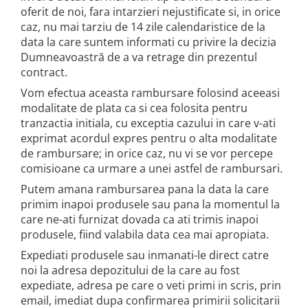
oferit de noi, fara intarzieri nejustificate si, in orice
caz, nu mai tarziu de 14 zile calendaristice de la
data la care suntem informati cu privire la decizia
Dumneavoastră de a va retrage din prezentul
contract.
Vom efectua aceasta rambursare folosind aceeasi
modalitate de plata ca si cea folosita pentru
tranzactia initiala, cu exceptia cazului in care v-ati
exprimat acordul expres pentru o alta modalitate
de rambursare; in orice caz, nu vi se vor percepe
comisioane ca urmare a unei astfel de rambursari.
Putem amana rambursarea pana la data la care
primim inapoi produsele sau pana la momentul la
care ne-ati furnizat dovada ca ati trimis inapoi
produsele, fiind valabila data cea mai apropiata.
Expediati produsele sau inmanati-le direct catre
noi la adresa depozitului de la care au fost
expediate, adresa pe care o veti primi in scris, prin
email, imediat dupa confirmarea primirii solicitarii