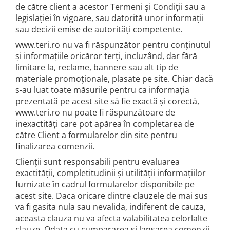
de către client a acestor Termeni și Condiții sau a
legislației în vigoare, sau datorită unor informații
sau decizii emise de autorități competente.
www.teri.ro nu va fi răspunzător pentru conținutul
și informațiile oricăror terți, incluzând, dar fără
limitare la, reclame, bannere sau alt tip de
materiale promoționale, plasate pe site. Chiar dacă
s-au luat toate măsurile pentru ca informația
prezentată pe acest site să fie exactă și corectă,
www.teri.ro nu poate fi răspunzătoare de
inexactități care pot apărea în completarea de
către Client a formularelor din site pentru
finalizarea comenzii.
Clienții sunt responsabili pentru evaluarea
exactității, completitudinii și utilității informațiilor
furnizate în cadrul formularelor disponibile pe
acest site. Daca oricare dintre clauzele de mai sus
va fi gasita nula sau nevalida, indiferent de cauza,
aceasta clauza nu va afecta valabilitatea celorlalte
clauze. Odata cu cumpararea si lansarea comenzii,