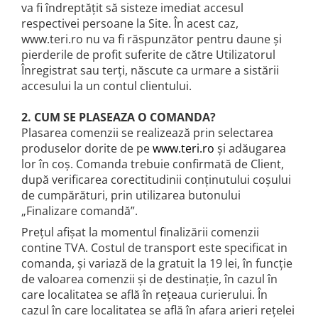
va fi îndreptățit să sisteze imediat accesul
respectivei persoane la Site. În acest caz,
www.teri.ro nu va fi răspunzător pentru daune și
pierderile de profit suferite de către Utilizatorul
Înregistrat sau terți, născute ca urmare a sistării
accesului la un contul clientului.
2. CUM SE PLASEAZA O COMANDA?
Plasarea comenzii se realizează prin selectarea
produselor dorite de pe
www.teri.ro
și adăugarea
lor în coș. Comanda trebuie confirmată de Client,
după verificarea corectitudinii conținutului coșului
de cumpărături, prin utilizarea butonului
„Finalizare comandă”.
Prețul afișat la momentul finalizării comenzii
contine TVA. Costul de transport este specificat in
comanda, și variază de la gratuit la 19 lei, în funcție
de valoarea comenzii și de destinație, în cazul în
care localitatea se află în rețeaua curierului. În
cazul în care localitatea se află în afara arieri rețelei