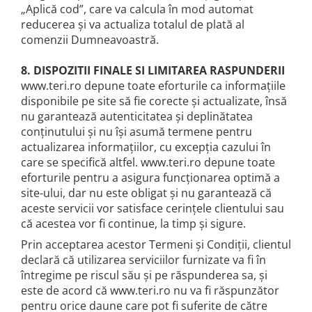
„Aplică cod”, care va calcula în mod automat
reducerea și va actualiza totalul de plată al
comenzii Dumneavoastră.
8. DISPOZITII FINALE SI LIMITAREA RASPUNDERII
www.teri.ro depune toate eforturile ca informațiile
disponibile pe site să fie corecte și actualizate, însă
nu garantează autenticitatea și deplinătatea
conținutului și nu își asumă termene pentru
actualizarea informațiilor, cu excepția cazului în
care se specifică altfel. www.teri.ro depune toate
eforturile pentru a asigura funcționarea optimă a
site-ului, dar nu este obligat și nu garantează că
aceste servicii vor satisface cerințele clientului sau
că acestea vor fi continue, la timp și sigure.
Prin acceptarea acestor Termeni și Condiții, clientul
declară că utilizarea serviciilor furnizate va fi în
întregime pe riscul său și pe răspunderea sa, și
este de acord că www.teri.ro nu va fi răspunzător
pentru orice daune care pot fi suferite de către