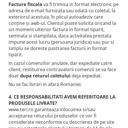
Factura fiscala
va fi trimisa in format electronic pe
adresa de e-mail furnizata sau odată cu coletul, la
exteriorul acestuia, în plicul autoadeziv care
conține și awb-ul. Clientul poate solicita oricand la
un moment ulterior factura in format tiparit,
semnata si stampilata, daca activitatea prestata
impune acest lucru (persoana juridica) sau pur si
simplu se doreste pastrarea facturii in format
tiparit.
In cazul comenzilor anulate, dar expediate catre
client, restituirea contravalorii comenzii se va face
doar
dupa returul coletului
deja expediat.
Nu se fac livrari in afara Romaniei.
4. CE RESPONSABILITATI AVEM REFERITOARE LA
PRODUSELE LIVRATE?
www.teri.ro garanteaza inlocuirea si/sau
acceptarea returului produselor ce vor fi
considerate neconforme cu descrierea de pe site