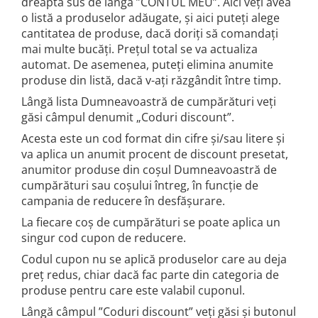
dreapta sus de lângă ”CONTUL MEU”. Aici veți avea
o listă a produselor adăugate, și aici puteți alege
cantitatea de produse, dacă doriți să comandați
mai multe bucăți. Prețul total se va actualiza
automat. De asemenea, puteți elimina anumite
produse din listă, dacă v-ați răzgândit între timp.
Lângă lista Dumneavoastră de cumpărături veți
găsi câmpul denumit „Coduri discount”.
Acesta este un cod format din cifre și/sau litere și
va aplica un anumit procent de discount presetat,
anumitor produse din coșul Dumneavoastră de
cumpărături sau coșului întreg, în funcție de
campania de reducere în desfășurare.
La fiecare coș de cumpărături se poate aplica un
singur cod cupon de reducere.
Codul cupon nu se aplică produselor care au deja
preț redus, chiar dacă fac parte din categoria de
produse pentru care este valabil cuponul.
Lângă câmpul ”Coduri discount” veți găsi și butonul