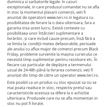
duminica si sarbatorile legale. In cazuri
exceptionale, in care produsul comandat nu se afla
in stoc la momentul plasarii comenzii, veti fi
anuntat de operatorii www.teri.ro in legatura cu
posibilitatea de livrare la o data ulterioara, fara a
garanta insa acest lucru. Există contexte cu
posibilitaea unor întârzieri suplimentare a
livrărilor, și care includ cauze precum, însă fără a
se limita la: condiții meteo defavorabile, perioade
ale anului cu aflux major de comenzi precum Black
Friday, probleme survenite la mașina curierului ce
necesită timp suplimentar pentru rezolvare etc. În
fiecare caz particular de depășire a termenului
uzual de 24-48h până la livrarea comenzii, veți fi
anunțat din timp de către un operator www.teri.ro.
Este posibil ca un produs cu stoc epuizat sa nu se
mai poata readuce in stoc, respectiv pretul sau
caracteristicile acestuia sa difere la o achizitie
ulterioara. Produsele care nu se afla momentan in
stoc nu pot fi livrate.