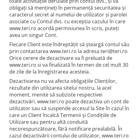
toate activitățile derulate prin contul dvs., și vă
obligați să mențineți în permanență securitatea și
caracterul secret al numelui de utilizator și parolei
asociate cu Contul dvs. cu excepția cazului în care
www.teri.ro acordă permisiunea în scris, puteți
avea un singur Cont.
Fiecare Client este îndreptățit să șteargă contul său
prin contactarea www.teri.ro la adresa teri@teri.ro
Orice cerere de dezactivare va fi preluată de
www.teri.ro si va finalizată în termen de cel mult 30
de zile de la înregistrarea acesteia.
Dezactivarea nu va afecta obligațiile Clienților,
rezultate din utilizarea sitelui nostru, la acel
moment, menite să subziste respectivei
dezactivări. www.teri.ro poate dezactiva un cont de
utilizator sau să suspende accesul la Site în cazul în
care un Client încalcă Termenii și Condițiile de
Utilizare sau pentru altă conduită
necorespunzătoare, fără notificare prealabilă. În
cazul dezactivării contului de utilizator, www.teri.ro