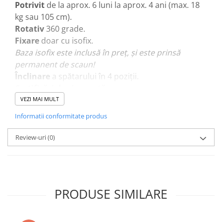
Potrivit
de la aprox. 6 luni la aprox. 4 ani (max. 18
kg sau 105 cm).
Rotativ
360 grade.
Fixare
doar cu isofix.
Baza isofix este inclusă în preț, și este prinsă
permanent de scaun!
Înclinare
a spătarului în 4 poziții.
Certificări de siguranță:
- R129
VEZI MAI MULT
- Adac*
Informatii conformitate produs
- Plus*
Testele Adac și Plus au fost realizate pe modelul
Review-uri
(0)
BeSafe iZi Twist, identic cu BeSafe iZi Turn, singura
diferență fiind că scaunul iZi Twist se rotește doar
spre uși (deci 180 grade, nu 360). Așa încât,
rezultatele obținute de BeSafe iZi Twist în testul
PRODUSE SIMILARE
Adac și Plus sunt valabile și pentru modelul iZi
Turn, DOAR atunci când iZi Turn este folosit cu
spatele la direcția de mers.