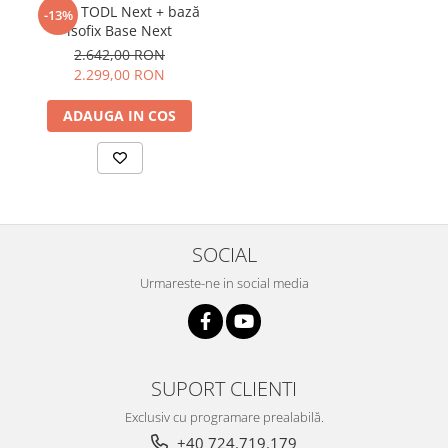
Nuna TODL Next + bază
-13%
isofix Base Next
Husa mesh
(cu găurele) - grad ridicat de
2.642,00 RON
respirabilitate!
2.299,00 RON
Doar culoarea
Anthracite Mesh
are acest tip de
husă.
ADAUGA IN COS
Testează BeSafe iZi Turn la Centrul Teri din Cluj-
Napoca -
programează aici
.
SOCIAL
Urmareste-ne in social media
SUPORT CLIENTI
Exclusiv cu programare prealabilă.
+40 724.719.179