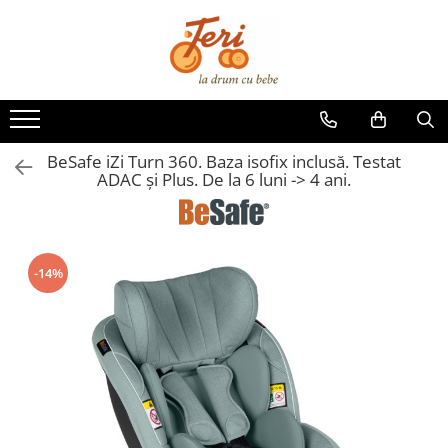
SCAUNE AUTO COPII
SCOICI
SCAUNE ROTATIVE
BeSafe iZi Turn 360. Baza isofix inclusă. Testat
SCAUNE REAR FACING
ADAC și Plus. De la 6 luni -> 4 ani.
Accesorii scaune auto
-14%