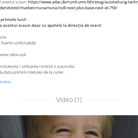
l acestui scaun:
https://www.adac.de/rund-ums-fahrzeug/ausstattung-techn
dersitztest/marken/nuna/nuna-todl-next-plus-base-next-id-759/
primele luni!
acestui scaun doar cu spatele la direcția de mers!
cute.
- foarte confortabilă.
erea către ușă.
instalarea / utilizarea corectă a scaunului.
la data primirii coletului de la curier.
produs
Video
(1)