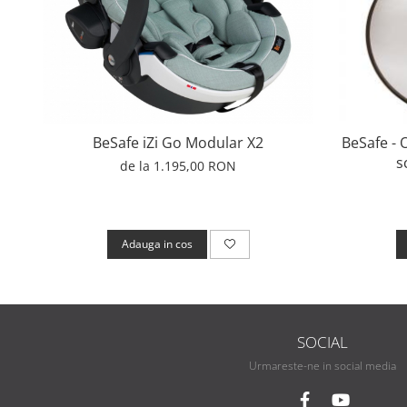
BeSafe iZi Go Modular X2
BeSafe - 
s
de la 1.195,00 RON
Adauga in cos
SOCIAL
Urmareste-ne in social media