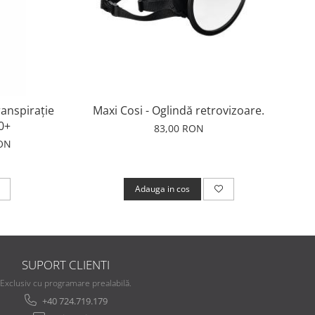
ranspirație
Maxi Cosi - Oglindă retrovizoare.
0+
83,00 RON
ON
Adauga in cos
SUPORT CLIENTI
Exclusiv cu programare prealabilă.
+40 724.719.179