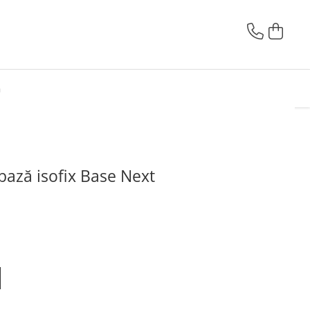
G
ază isofix Base Next