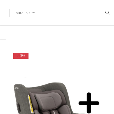
SCAUNE AUTO COPII
-13%
SCOICI
SCAUNE ROTATIVE
SCAUNE REAR FACING
Accesorii scaune auto