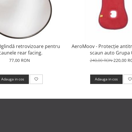
Oglindă retrovizoare pentru
AeroMoov - Protecție antit
caunele rear facing.
scaun auto Grupa 
77,00 RON
240,00 RON
220,00 R
Adauga in cos
Adauga in cos